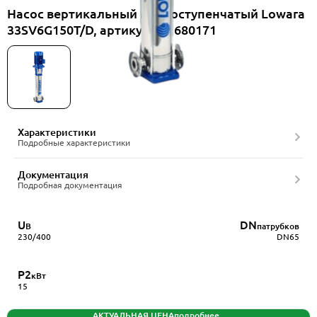
Насос вертикальный многоступенчатый Lowara
33SV6G150T/D, артикул 101680171
Характеристики
Подробные характеристики
Документация
Подробная документация
U
DN
В
патрубков
230/400
DN65
P2
кВт
15
АКТУАЛЬНАЯ ЦЕНА
подробнее