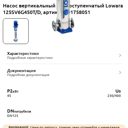
Насос вертикальный многоступенчатый Lowara
125SV6G450T/D, артикул 101758051
Характеристики
Подробные характеристики
Документация
Подробная документация
P2
U
кВт
В
45
230/400
DN
патрубков
DN125
ВНИМАНИЕ:
Цена по запросу, точную цену уточняйте у менеджера