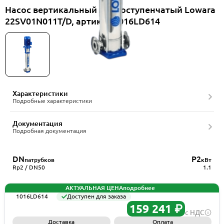
Насос вертикальный многоступенчатый Lowara
22SV01N011T/D, артикул 1016LD614
Характеристики
Подробные характеристики
Документация
Подробная документация
DN
P2
патрубков
кВт
Rp2 / DN50
1.1
АКТУАЛЬНАЯ ЦЕНА
подробнее
1016LD614
Доступен для заказа
159 241 ₽
с НДС
Доставка
Оплата