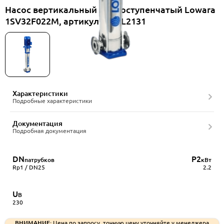
Насос вертикальный многоступенчатый Lowara
1SV32F022M, артикул 1016L2131
Характеристики
Подробные характеристики
Документация
Подробная документация
DN
P2
патрубков
кВт
Rp1 / DN25
2.2
U
В
230
ВНИМАНИЕ:
Цена по запросу, точную цену уточняйте у менеджера