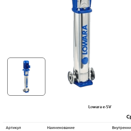
Lowara e-SV
С
Артикул
Наименование
Внутренни