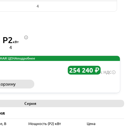
4
P2
кВт
4
НАЯ ЦЕНА
подробнее
254 240 ₽
с НДС
корзину
Запросить КП
Серия
ия
е, В
Мощность (P2) кВт
Цена