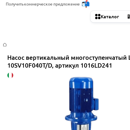
Получить
коммерческое предложение
Каталог
Главная
Насос вертикальный многоступенчатый 
10SV10F040T/D, артикул 1016LD241