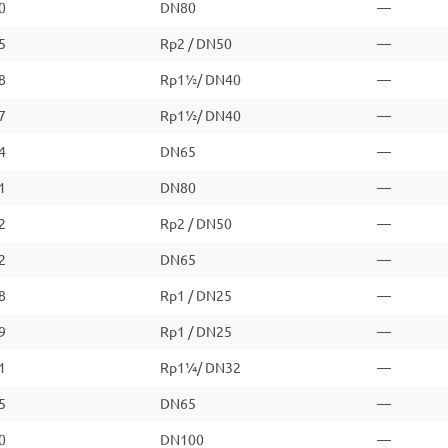
0
DN80
—
5
Rp2 / DN50
—
8
Rp1½/ DN40
—
7
Rp1½/ DN40
—
4
DN65
—
1
DN80
—
2
Rp2 / DN50
—
2
DN65
—
8
Rp1 / DN25
—
9
Rp1 / DN25
—
1
Rp1¼/ DN32
—
5
DN65
—
0
DN100
—