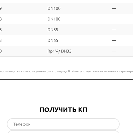
9
DN100
—
8
DN100
—
6
DN65
—
3
DN65
—
0
Rp1¼/ DN32
—
е производителя или в документации к продукту. В таблице представлены основные характ
ПОЛУЧИТЬ КП