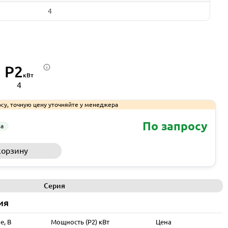
4
P2
кВт
4
су, точную цену уточняйте у менеджера
По запросу
за
корзину
Запросить КП
Серия
ия
е, В
Мощность (P2) кВт
Цена