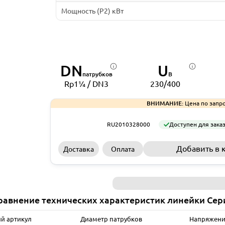
Мощность (P2) кВт
DN
U
патрубков
В
Rp1¼ / DN3
230/400
ВНИМАНИЕ:
Цена по запро
RU2010328000
Доступен для зака
Добавить в 
Доставка
Оплата
равнение технических характеристик линейки Сер
й артикул
Диаметр патрубков
Напряжени