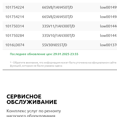
101754224
66SV8/1AN450T/D
low00149
101754214
66SV8/2AN450T/D
low00149
101750314
33SV11/1AN300T/D
low00144
101750284
33SV10/1AN300T/D
low00144
1016LD074
5SV30N055T/D
low00137
Последнее обновление цен:
29.01.2025 23:55
* - Обратите внимание, что информация может быть уточнена на официальном сайт
функций, которые не были указаны здесь
СЕРВИСНОЕ
ОБСЛУЖИВАНИЕ
Комплекс услуг по ремонту
насосного оборудования