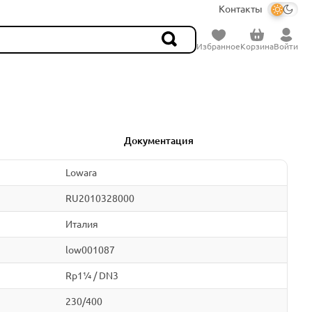
Контакты
Избранное
Корзина
Войти
Документация
Lowara
RU2010328000
Италия
low001087
Rp1¼ / DN3
230/400