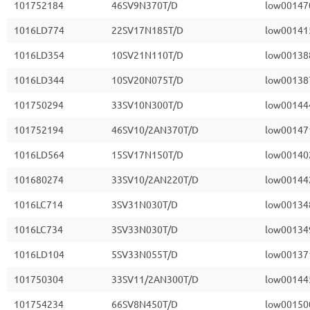
101752184
46SV9N370T/D
low00147
1016LD774
22SV17N185T/D
low00141
1016LD354
10SV21N110T/D
low00138
1016LD344
10SV20N075T/D
low00138
101750294
33SV10N300T/D
low00144
101752194
46SV10/2AN370T/D
low00147
1016LD564
15SV17N150T/D
low00140
101680274
33SV10/2AN220T/D
low00144
1016LC714
3SV31N030T/D
low00134
1016LC734
3SV33N030T/D
low00134
1016LD104
5SV33N055T/D
low00137
101750304
33SV11/2AN300T/D
low00144
101754234
66SV8N450T/D
low00150