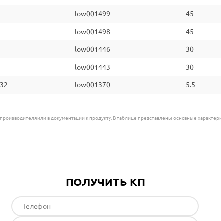
low001499
45
low001498
45
low001446
30
low001443
30
32
low001370
5.5
е производителя или в документации к продукту. В таблице представлены основные характ
ПОЛУЧИТЬ КП