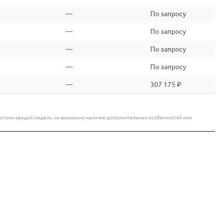
—
По запросу
—
По запросу
—
По запросу
—
По запросу
—
307 175 ₽
еристики каждой модели, но возможно наличие дополнительных особенностей или