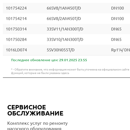
101754224
66SV8/1AN450T/D
DN100
101754214
66SV8/2AN450T/D
DN100
101750314
33SV11/1AN300T/D
DN65
101750284
33SV10/1AN300T/D
DN65
1016LD074
5SV30N055T/D
Rp1¼/ DN
Последнее обновление цен:
29.01.2025 23:55
* - Обратите внимание, что информация может быть уточнена на официальном сайт
функций, которые не были указаны здесь
СЕРВИСНОЕ
ОБСЛУЖИВАНИЕ
Комплекс услуг по ремонту
насосного оборудования