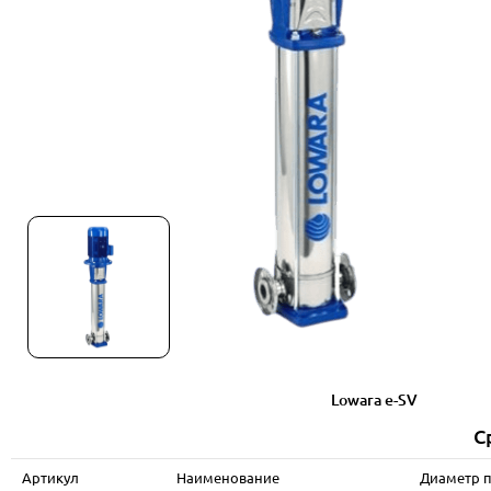
Lowara e-SV
С
Артикул
Наименование
Диаметр 