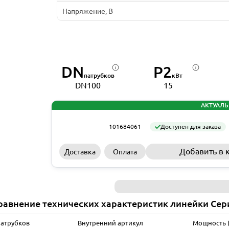
Напряжение, В
DN
P2
патрубков
кВт
DN100
15
АКТУАЛЬ
101684061
Доступен для заказа
Добавить в 
Доставка
Оплата
равнение технических характеристик линейки Сер
патрубков
Внутренний артикул
Мощность (