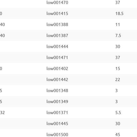
low001470
37
0
low001415
18.5
40
low001388
11
40
low001387
7.5
low001444
30
low001471
37
0
low001402
15
low001442
22
5
low001348
3
5
low001349
3
32
low001371
5.5
low001445
30
low001500
45