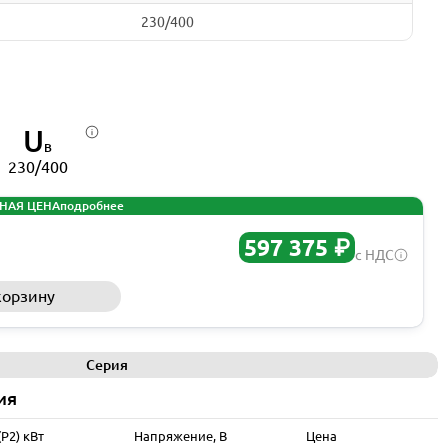
230/400
U
В
230/400
НАЯ ЦЕНА
подробнее
597 375 ₽
с НДС
корзину
Запросить КП
Серия
ия
P2) кВт
Напряжение, В
Цена