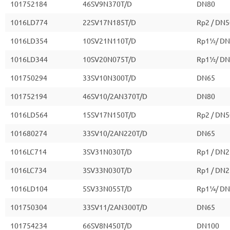
101752184
46SV9N370T/D
DN80
1016LD774
22SV17N185T/D
Rp2 / DN5
1016LD354
10SV21N110T/D
Rp1½/ DN
1016LD344
10SV20N075T/D
Rp1½/ DN
101750294
33SV10N300T/D
DN65
101752194
46SV10/2AN370T/D
DN80
1016LD564
15SV17N150T/D
Rp2 / DN5
101680274
33SV10/2AN220T/D
DN65
1016LC714
3SV31N030T/D
Rp1 / DN2
1016LC734
3SV33N030T/D
Rp1 / DN2
1016LD104
5SV33N055T/D
Rp1¼/ DN
101750304
33SV11/2AN300T/D
DN65
101754234
66SV8N450T/D
DN100