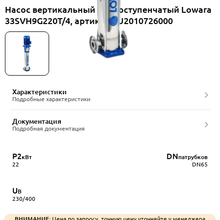
Насос вертикальный многоступенчатый Lowara
33SVH9G220T/4, артикул RU2010726000
Характеристики
Подробные характеристики
Документация
Подробная документация
P2
DN
кВт
патрубков
22
DN65
U
В
230/400
ВНИМАНИЕ:
Цена по запросу, точную цену уточняйте у менеджера