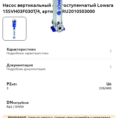
Насос вертикальный многоступенчатый Lowara
15SVH03F030T/4, артикул RU2010503000
Характеристики
Подробные характеристики
Документация
Подробная документация
P2
U
кВт
В
3
230/400
DN
патрубков
Rp2 / DN50
ВНИМАНИЕ:
Цена по запросу, точную цену уточняйте у менеджера