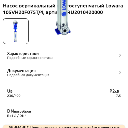
Насос вертикальный многоступенчатый Lowara
10SVH20F075T/4, артикул RU2010420000
Характеристики
Подробные характеристики
Документация
Подробная документация
U
P2
В
кВт
230/400
7.5
DN
патрубков
Rp1½ / DN4
ВНИМАНИЕ:
Цена по запросу, точную цену уточняйте у менеджера