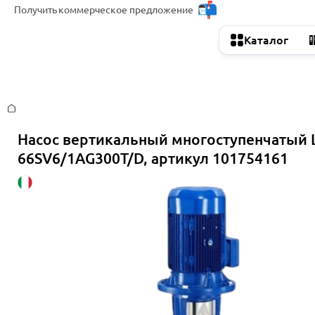
Получить
коммерческое предложение
Каталог
Главная
Насос вертикальный многоступенчатый 
66SV6/1AG300T/D, артикул 101754161