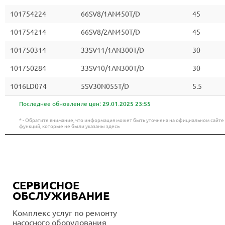
101754224
66SV8/1AN450T/D
45
101754214
66SV8/2AN450T/D
45
101750314
33SV11/1AN300T/D
30
101750284
33SV10/1AN300T/D
30
1016LD074
5SV30N055T/D
5.5
Последнее обновление цен:
29.01.2025 23:55
* - Обратите внимание, что информация может быть уточнена на официальном сайт
функций, которые не были указаны здесь
СЕРВИСНОЕ
ОБСЛУЖИВАНИЕ
Комплекс услуг по ремонту
насосного оборудования