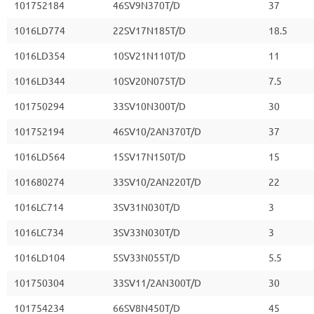
101752184
46SV9N370T/D
37
1016LD774
22SV17N185T/D
18.5
1016LD354
10SV21N110T/D
11
1016LD344
10SV20N075T/D
7.5
101750294
33SV10N300T/D
30
101752194
46SV10/2AN370T/D
37
1016LD564
15SV17N150T/D
15
101680274
33SV10/2AN220T/D
22
1016LC714
3SV31N030T/D
3
1016LC734
3SV33N030T/D
3
1016LD104
5SV33N055T/D
5.5
101750304
33SV11/2AN300T/D
30
101754234
66SV8N450T/D
45