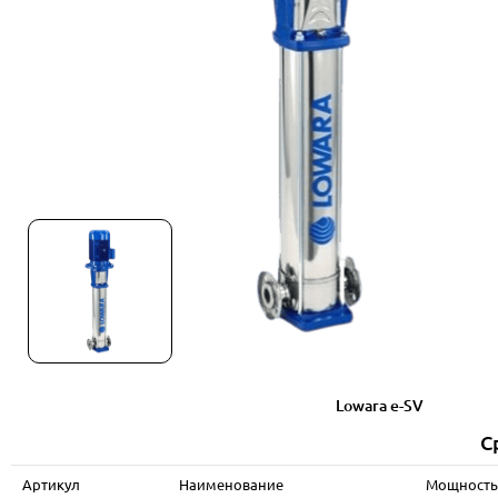
Lowara e-SV
С
Артикул
Наименование
Мощность 