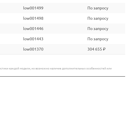
low001499
По запросу
low001498
По запросу
low001446
По запросу
low001443
По запросу
low001370
304 655 ₽
еристики каждой модели, но возможно наличие дополнительных особенностей или