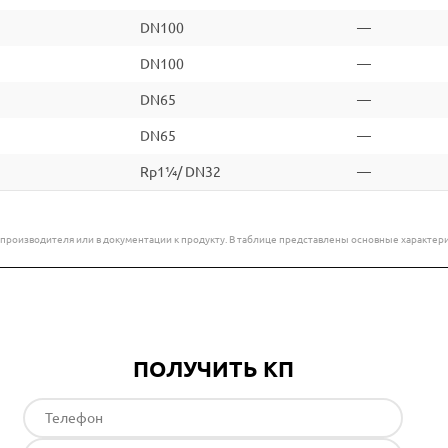
DN100
—
DN100
—
DN65
—
DN65
—
Rp1¼/ DN32
—
е производителя или в документации к продукту. В таблице представлены основные характ
ПОЛУЧИТЬ КП