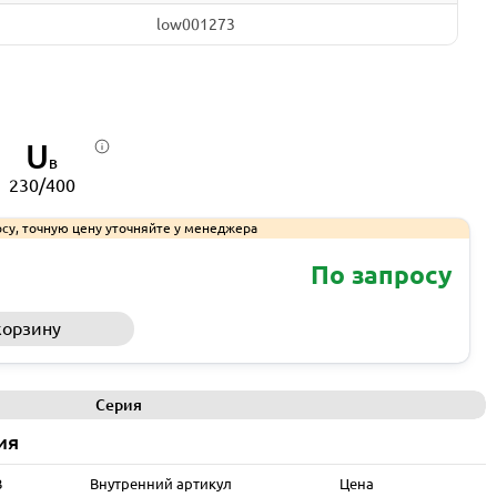
low001273
U
В
230/400
су, точную цену уточняйте у менеджера
По запросу
корзину
Запросить КП
Серия
ия
В
Внутренний артикул
Цена