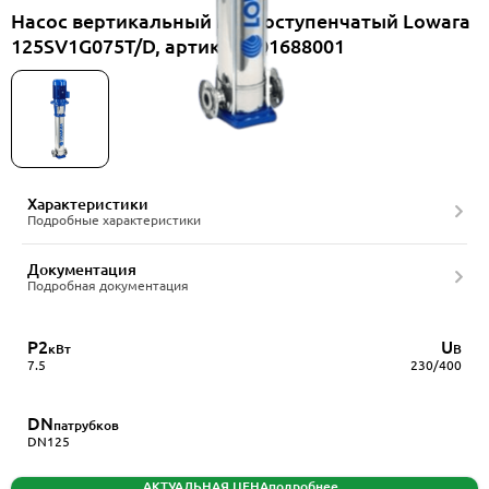
Насос вертикальный многоступенчатый Lowara
125SV1G075T/D, артикул 101688001
Характеристики
Подробные характеристики
Документация
Подробная документация
P2
U
кВт
В
7.5
230/400
DN
патрубков
DN125
АКТУАЛЬНАЯ ЦЕНА
подробнее