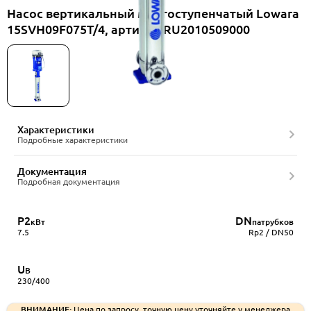
Насос вертикальный многоступенчатый Lowara
15SVH09F075T/4, артикул RU2010509000
Характеристики
Подробные характеристики
Документация
Подробная документация
P2
DN
кВт
патрубков
7.5
Rp2 / DN50
U
В
230/400
ВНИМАНИЕ:
Цена по запросу, точную цену уточняйте у менеджера