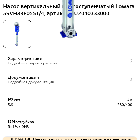
Насос вертикальный многоступенчатый Lowara
5SVH33F055T/4, артикул RU2010333000
Характеристики
Подробные характеристики
Документация
Подробная документация
P2
U
кВт
В
5.5
230/400
DN
патрубков
Rp1¼ / DN3
ВНИМАНИЕ:
Цена по запросу, точную цену уточняйте у менеджера