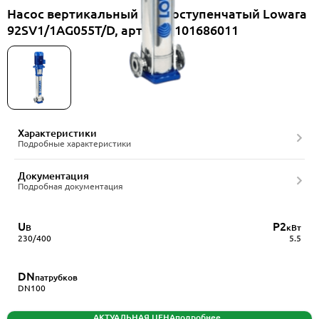
Насос вертикальный многоступенчатый Lowara
92SV1/1AG055T/D, артикул 101686011
Характеристики
Подробные характеристики
Документация
Подробная документация
U
P2
В
кВт
230/400
5.5
DN
патрубков
DN100
АКТУАЛЬНАЯ ЦЕНА
подробнее