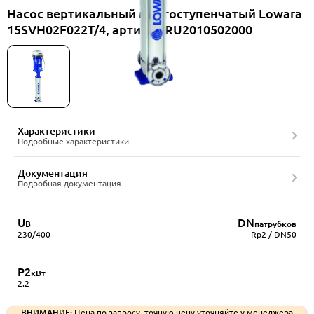
Насос вертикальный многоступенчатый Lowara
15SVH02F022T/4, артикул RU2010502000
Характеристики
Подробные характеристики
Документация
Подробная документация
U
DN
В
патрубков
230/400
Rp2 / DN50
P2
кВт
2.2
ВНИМАНИЕ:
Цена по запросу, точную цену уточняйте у менеджера