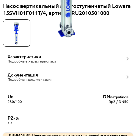
Насос вертикальный многоступенчатый Lowara
15SVH01F011T/4, артикул RU2010501000
Характеристики
Подробные характеристики
Документация
Подробная документация
U
DN
В
патрубков
230/400
Rp2 / DN50
P2
кВт
1.1
ВНИМАНИЕ:
Цена по запросу, точную цену уточняйте у менеджера