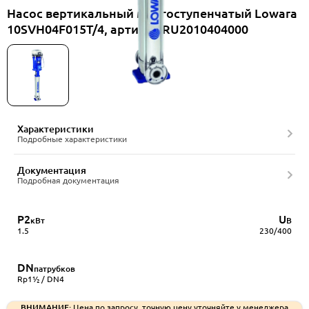
Насос вертикальный многоступенчатый Lowara
10SVH04F015T/4, артикул RU2010404000
Характеристики
Подробные характеристики
Документация
Подробная документация
P2
U
кВт
В
1.5
230/400
DN
патрубков
Rp1½ / DN4
ВНИМАНИЕ:
Цена по запросу, точную цену уточняйте у менеджера