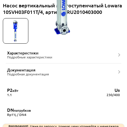
Насос вертикальный многоступенчатый Lowara
10SVH03F011T/4, артикул RU2010403000
Характеристики
Подробные характеристики
Документация
Подробная документация
P2
U
кВт
В
1.1
230/400
DN
патрубков
Rp1½ / DN4
ВНИМАНИЕ:
Цена по запросу, точную цену уточняйте у менеджера