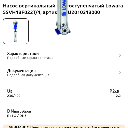
Насос вертикальный многоступенчатый Lowara
5SVH13F022T/4, артикул RU2010313000
Характеристики
Подробные характеристики
Документация
Подробная документация
U
P2
В
кВт
230/400
2.2
DN
патрубков
Rp1¼ / DN3
ВНИМАНИЕ:
Цена по запросу, точную цену уточняйте у менеджера