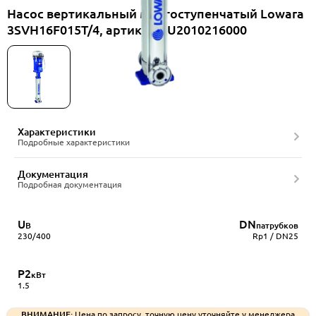
Насос вертикальный многоступенчатый Lowara
3SVH16F015T/4, артикул RU2010216000
Характеристики
Подробные характеристики
Документация
Подробная документация
U
DN
В
патрубков
230/400
Rp1 / DN25
P2
кВт
1.5
ВНИМАНИЕ:
Цена по запросу, точную цену уточняйте у менеджера