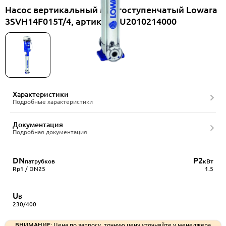
Насос вертикальный многоступенчатый Lowara
3SVH14F015T/4, артикул RU2010214000
Характеристики
Подробные характеристики
Документация
Подробная документация
DN
P2
патрубков
кВт
Rp1 / DN25
1.5
U
В
230/400
ВНИМАНИЕ:
Цена по запросу, точную цену уточняйте у менеджера