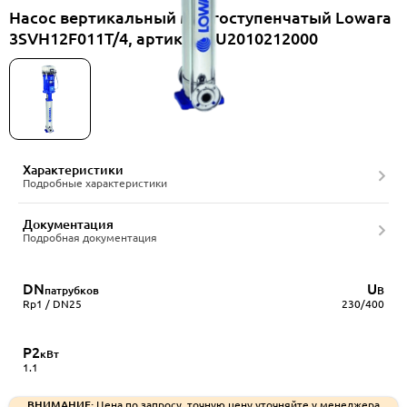
Насос вертикальный многоступенчатый Lowara
3SVH12F011T/4, артикул RU2010212000
Характеристики
Подробные характеристики
Документация
Подробная документация
DN
U
патрубков
В
Rp1 / DN25
230/400
P2
кВт
1.1
ВНИМАНИЕ:
Цена по запросу, точную цену уточняйте у менеджера