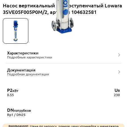
Насос вертикальный многоступенчатый Lowara
3SVE05F005P0M/2, артикул 104632581
Характеристики
Подробные характеристики
Документация
Подробная документация
P2
U
кВт
В
0.55
230
DN
патрубков
Rp1 / DN25
ВНИМАНИЕ:
Цена по запросу, точную цену уточняйте у менеджера