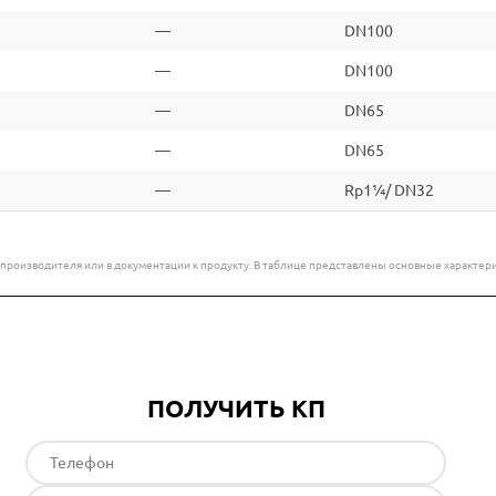
—
DN100
—
DN100
—
DN65
—
DN65
—
Rp1¼/ DN32
е производителя или в документации к продукту. В таблице представлены основные характ
ПОЛУЧИТЬ КП