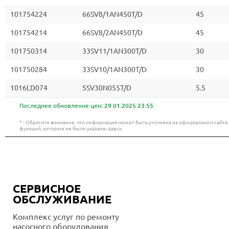
101754224
66SV8/1AN450T/D
45
101754214
66SV8/2AN450T/D
45
101750314
33SV11/1AN300T/D
30
101750284
33SV10/1AN300T/D
30
1016LD074
5SV30N055T/D
5.5
Последнее обновление цен:
29.01.2025 23:55
* - Обратите внимание, что информация может быть уточнена на официальном сайт
функций, которые не были указаны здесь
СЕРВИСНОЕ
ОБСЛУЖИВАНИЕ
Комплекс услуг по ремонту
насосного оборудования