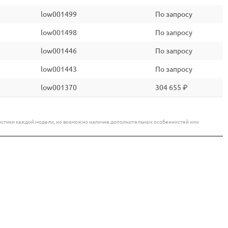
low001499
По запросу
low001498
По запросу
low001446
По запросу
low001443
По запросу
low001370
304 655 ₽
еристики каждой модели, но возможно наличие дополнительных особенностей или