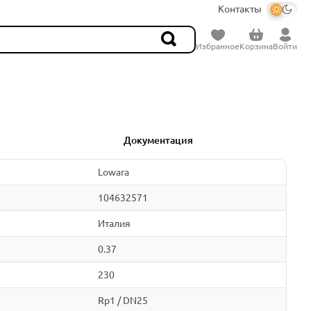
Контакты
Избранное
Корзина
Войти
Документация
Lowara
104632571
Италия
0.37
230
Rp1 / DN25