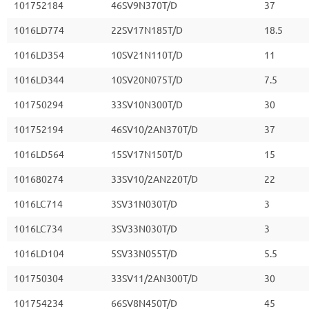
101752184
46SV9N370T/D
37
1016LD774
22SV17N185T/D
18.5
1016LD354
10SV21N110T/D
11
1016LD344
10SV20N075T/D
7.5
101750294
33SV10N300T/D
30
101752194
46SV10/2AN370T/D
37
1016LD564
15SV17N150T/D
15
101680274
33SV10/2AN220T/D
22
1016LC714
3SV31N030T/D
3
1016LC734
3SV33N030T/D
3
1016LD104
5SV33N055T/D
5.5
101750304
33SV11/2AN300T/D
30
101754234
66SV8N450T/D
45