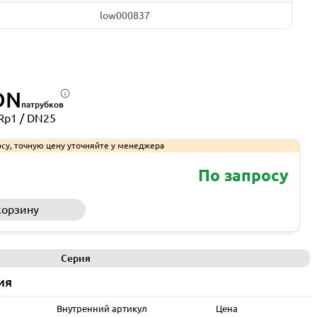
low000837
DN
патрубков
Rp1 / DN25
су, точную цену уточняйте у менеджера
По запросу
корзину
Запросить КП
Серия
ия
Внутренний артикул
Цена