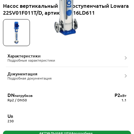
Насос вертикальный многоступенчатый Lowara
22SV01F011T/D, артикул 1016LD611
Характеристики
Подробные характеристики
Документация
Подробная документация
DN
P2
патрубков
кВт
Rp2 / DN50
1.1
U
В
230
АКТУАЛЬНАЯ ЦЕНА
подробнее