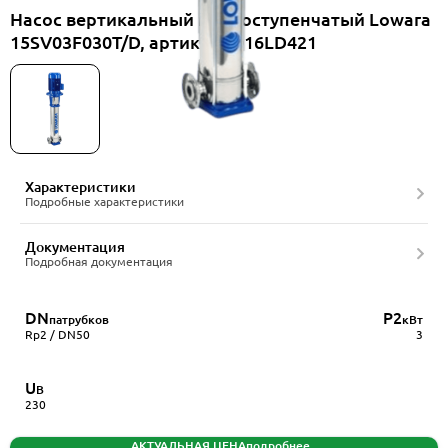
Насос вертикальный многоступенчатый Lowara
15SV03F030T/D, артикул 1016LD421
Характеристики
Подробные характеристики
Документация
Подробная документация
DN
P2
патрубков
кВт
Rp2 / DN50
3
U
В
230
АКТУАЛЬНАЯ ЦЕНА
подробнее