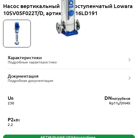
Насос вертикальный многоступенчатый Lowara
10SV05F022T/D, артикул 1016LD191
Характеристики
Подробные характеристики
Документация
Подробная документация
U
DN
В
патрубков
230
Rp1½/DN40
P2
кВт
2.2
АКТУАЛЬНАЯ ЦЕНА
подробнее