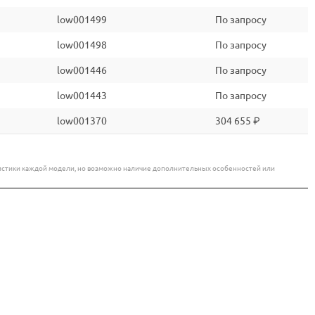
low001499
По запросу
low001498
По запросу
low001446
По запросу
low001443
По запросу
low001370
304 655 ₽
еристики каждой модели, но возможно наличие дополнительных особенностей или