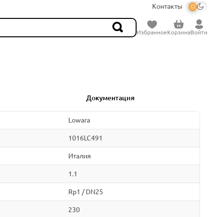
Контакты
Избранное
Корзина
Войти
Документация
Lowara
1016LC491
Италия
1.1
Rp1 / DN25
230