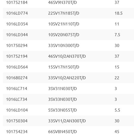
101752184
46SV9N370T/D
37
1016LD774
22SV17N185T/D
18.5
1016LD354
10SV21N110T/D
11
1016LD344
10SV20N075T/D
7.5
101750294
33SV10N300T/D
30
101752194
46SV10/2AN370T/D
37
1016LD564
15SV17N150T/D
15
101680274
33SV10/2AN220T/D
22
1016LC714
3SV31N030T/D
3
1016LC734
3SV33N030T/D
3
1016LD104
5SV33N055T/D
5.5
101750304
33SV11/2AN300T/D
30
101754234
66SV8N450T/D
45