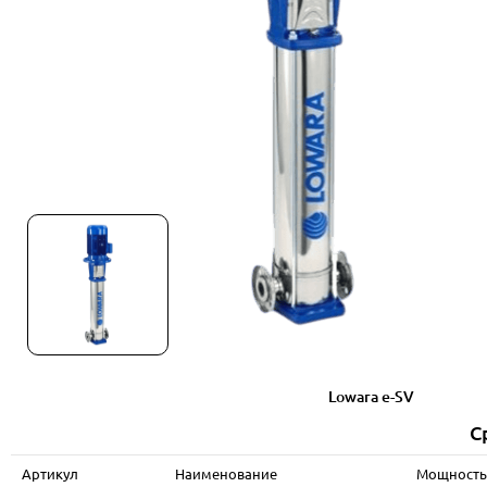
Lowara e-SV
С
Артикул
Наименование
Мощность 