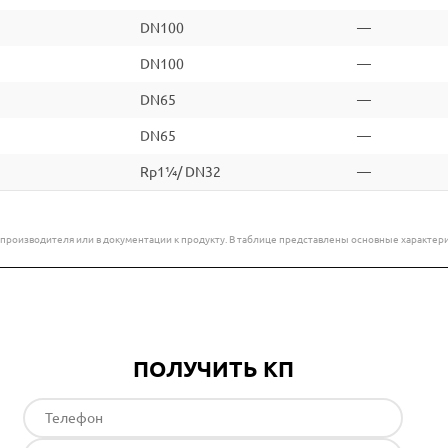
DN100
—
DN100
—
DN65
—
DN65
—
Rp1¼/ DN32
—
е производителя или в документации к продукту. В таблице представлены основные характ
ПОЛУЧИТЬ КП