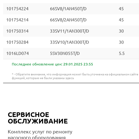
101754224
66SV8/1AN450T/D
45
101754214
66SV8/2AN450T/D
45
101750314
33SV11/1AN300T/D
30
101750284
33SV10/1AN300T/D
30
1016LD074
5SV30N055T/D
5.5
Последнее обновление цен:
29.01.2025 23:55
* - Обратите внимание, что информация может быть уточнена на официальном сайт
функций, которые не были указаны здесь
СЕРВИСНОЕ
ОБСЛУЖИВАНИЕ
Комплекс услуг по ремонту
насосного оборудования