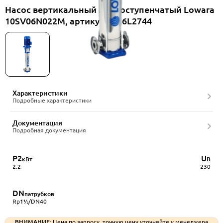
Насос вертикальный многоступенчатый Lowara
10SV06N022M, артикул 1016L2744
Характеристики
Подробные характеристики
Документация
Подробная документация
P2
U
кВт
В
2.2
230
DN
патрубков
Rp1½/DN40
ВНИМАНИЕ:
Цена по запросу, точную цену уточняйте у менеджера