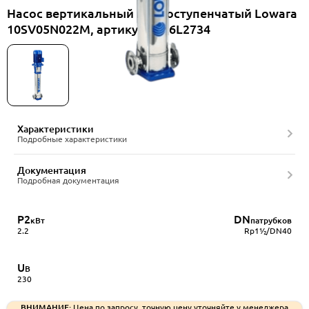
Насос вертикальный многоступенчатый Lowara
10SV05N022M, артикул 1016L2734
Характеристики
Подробные характеристики
Документация
Подробная документация
P2
DN
кВт
патрубков
2.2
Rp1½/DN40
U
В
230
ВНИМАНИЕ:
Цена по запросу, точную цену уточняйте у менеджера