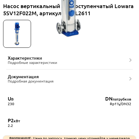
Насос вертикальный многоступенчатый Lowara
5SV12F022M, артикул 1016L2611
Характеристики
Подробные характеристики
Документация
Подробная документация
U
DN
В
патрубков
230
Rp1¼/DN32
P2
кВт
2.2
ВНИМАНИЕ:
Цена по запросу, точную цену уточняйте у менеджера