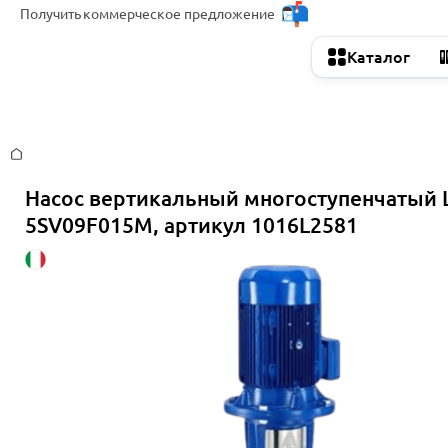
Получить
коммерческое предложение
Каталог
Главная
Насос вертикальный многоступенчатый 
5SV09F015M, артикул 1016L2581