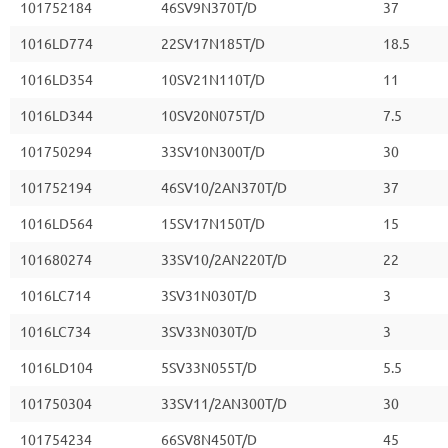
101752184
46SV9N370T/D
37
1016LD774
22SV17N185T/D
18.5
1016LD354
10SV21N110T/D
11
1016LD344
10SV20N075T/D
7.5
101750294
33SV10N300T/D
30
101752194
46SV10/2AN370T/D
37
1016LD564
15SV17N150T/D
15
101680274
33SV10/2AN220T/D
22
1016LC714
3SV31N030T/D
3
1016LC734
3SV33N030T/D
3
1016LD104
5SV33N055T/D
5.5
101750304
33SV11/2AN300T/D
30
101754234
66SV8N450T/D
45