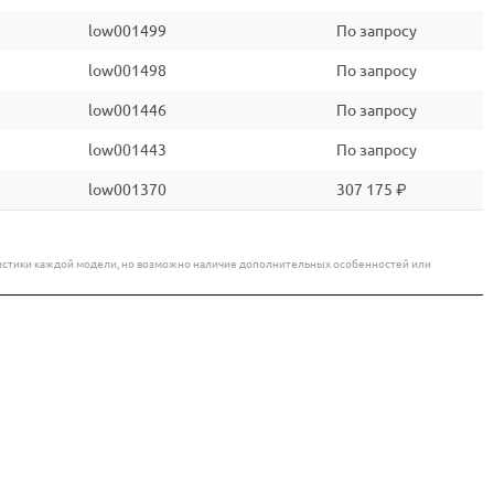
low001499
По запросу
low001498
По запросу
low001446
По запросу
low001443
По запросу
low001370
307 175 ₽
еристики каждой модели, но возможно наличие дополнительных особенностей или