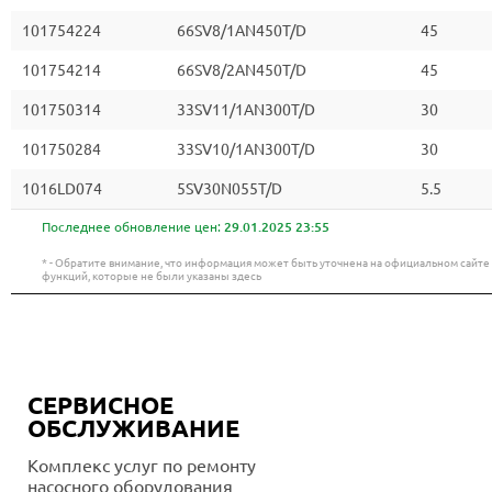
101754224
66SV8/1AN450T/D
45
101754214
66SV8/2AN450T/D
45
101750314
33SV11/1AN300T/D
30
101750284
33SV10/1AN300T/D
30
1016LD074
5SV30N055T/D
5.5
Последнее обновление цен:
29.01.2025 23:55
* - Обратите внимание, что информация может быть уточнена на официальном сайт
функций, которые не были указаны здесь
СЕРВИСНОЕ
ОБСЛУЖИВАНИЕ
Комплекс услуг по ремонту
насосного оборудования