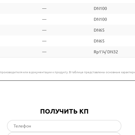
—
DN100
—
DN100
—
DN65
—
DN65
—
Rp1¼/ DN32
е производителя или в документации к продукту. В таблице представлены основные характ
ПОЛУЧИТЬ КП