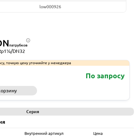
low000926
DN
патрубков
Rp1¼/DN32
су, точную цену уточняйте у менеджера
По запросу
корзину
Запросить КП
Серия
ия
Внутренний артикул
Цена