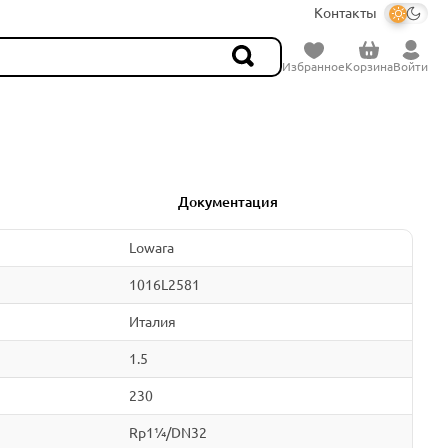
Контакты
Избранное
Корзина
Войти
Документация
Lowara
1016L2581
Италия
1.5
230
Rp1¼/DN32