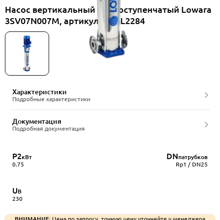
Насос вертикальный многоступенчатый Lowara
3SV07N007M, артикул 1016L2284
Характеристики
Подробные характеристики
Документация
Подробная документация
P2
DN
кВт
патрубков
0.75
Rp1 / DN25
U
В
230
ВНИМАНИЕ:
Цена по запросу, точную цену уточняйте у менеджера