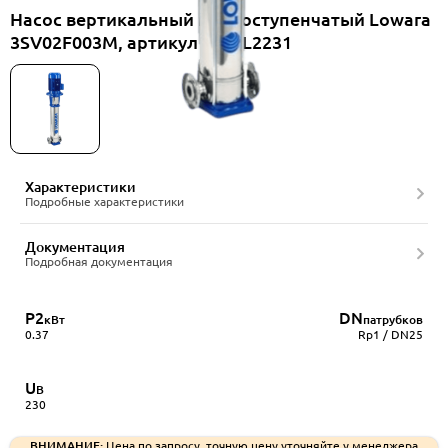
Насос вертикальный многоступенчатый Lowara
3SV02F003M, артикул 1016L2231
Характеристики
Подробные характеристики
Документация
Подробная документация
P2
DN
кВт
патрубков
0.37
Rp1 / DN25
U
В
230
ВНИМАНИЕ:
Цена по запросу, точную цену уточняйте у менеджера