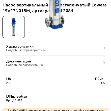
Насос вертикальный многоступенчатый Lowara
1SV27N015M, артикул 1016L2084
Характеристики
Подробные характеристики
Документация
Подробная документация
U
P2
В
кВт
230
1.5
DN
патрубков
Rp1 / DN25
ВНИМАНИЕ:
Цена по запросу, точную цену уточняйте у менеджера