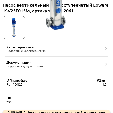
Насос вертикальный многоступенчатый Lowara
1SV25F015M, артикул 1016L2061
Характеристики
Подробные характеристики
Документация
Подробная документация
DN
P2
патрубков
кВт
Rp1 / DN25
1.5
U
В
230
ВНИМАНИЕ:
Цена по запросу, точную цену уточняйте у менеджера