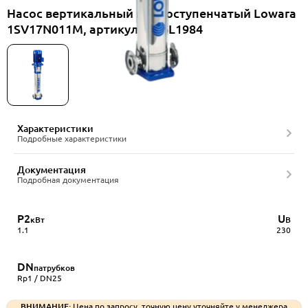
Насос вертикальный многоступенчатый Lowara
1SV17N011M, артикул 1016L1984
Характеристики
Подробные характеристики
Документация
Подробная документация
P2
U
кВт
В
1.1
230
DN
патрубков
Rp1 / DN25
ВНИМАНИЕ:
Цена по запросу, точную цену уточняйте у менеджера