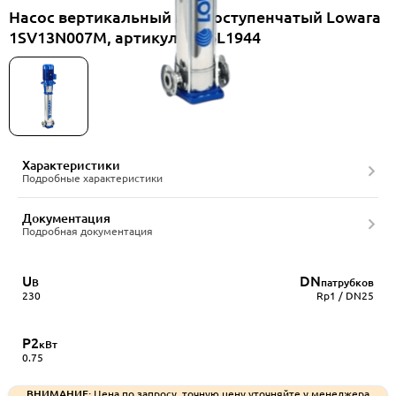
Насос вертикальный многоступенчатый Lowara
1SV13N007M, артикул 1016L1944
Характеристики
Подробные характеристики
Документация
Подробная документация
U
DN
В
патрубков
230
Rp1 / DN25
P2
кВт
0.75
ВНИМАНИЕ:
Цена по запросу, точную цену уточняйте у менеджера