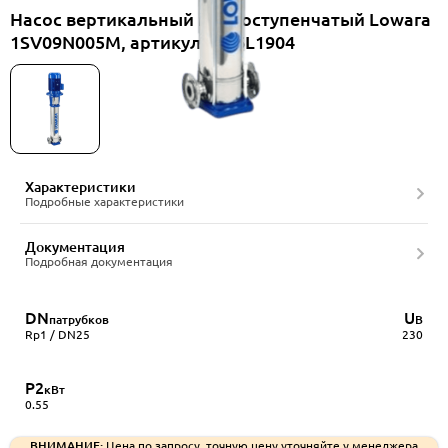
Насос вертикальный многоступенчатый Lowara
1SV09N005M, артикул 1016L1904
Характеристики
Подробные характеристики
Документация
Подробная документация
DN
U
патрубков
В
Rp1 / DN25
230
P2
кВт
0.55
ВНИМАНИЕ:
Цена по запросу, точную цену уточняйте у менеджера