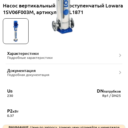
Насос вертикальный многоступенчатый Lowara
1SV06F003M, артикул 1016L1871
Характеристики
Подробные характеристики
Документация
Подробная документация
U
DN
В
патрубков
230
Rp1 / DN25
P2
кВт
0.37
ВНИМАНИЕ:
Цена по запросу, точную цену уточняйте у менеджера