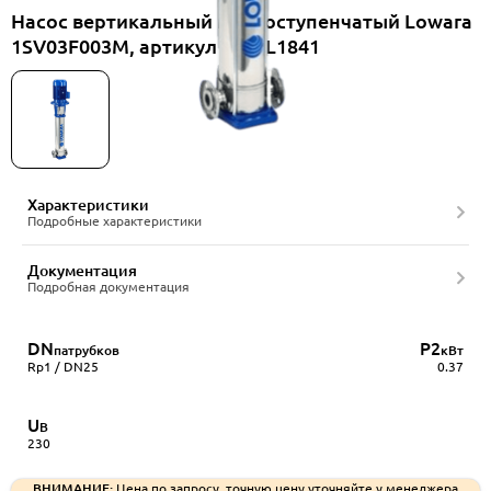
Насос вертикальный многоступенчатый Lowara
1SV03F003M, артикул 1016L1841
Характеристики
Подробные характеристики
Документация
Подробная документация
DN
P2
патрубков
кВт
Rp1 / DN25
0.37
U
В
230
ВНИМАНИЕ:
Цена по запросу, точную цену уточняйте у менеджера