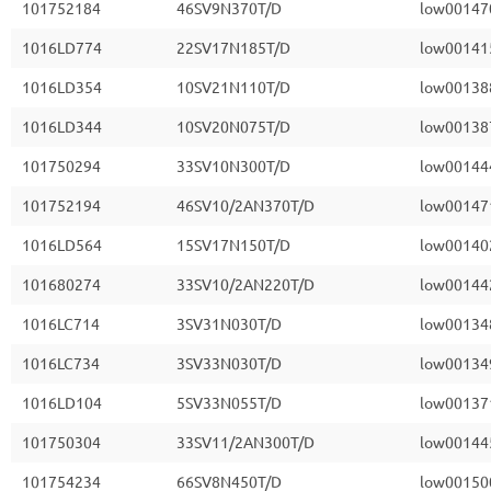
101752184
46SV9N370T/D
low00147
1016LD774
22SV17N185T/D
low00141
1016LD354
10SV21N110T/D
low00138
1016LD344
10SV20N075T/D
low00138
101750294
33SV10N300T/D
low00144
101752194
46SV10/2AN370T/D
low00147
1016LD564
15SV17N150T/D
low00140
101680274
33SV10/2AN220T/D
low00144
1016LC714
3SV31N030T/D
low00134
1016LC734
3SV33N030T/D
low00134
1016LD104
5SV33N055T/D
low00137
101750304
33SV11/2AN300T/D
low00144
101754234
66SV8N450T/D
low00150