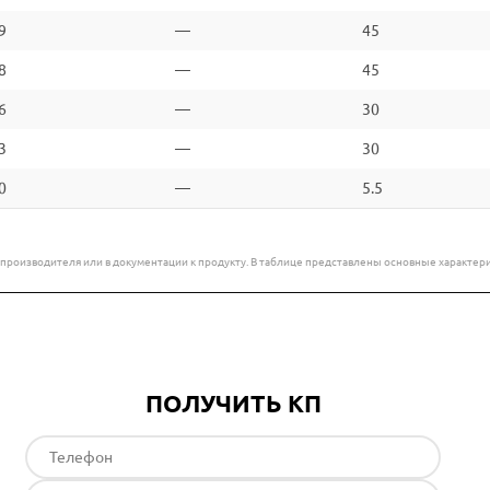
9
—
45
8
—
45
6
—
30
3
—
30
0
—
5.5
е производителя или в документации к продукту. В таблице представлены основные характ
ПОЛУЧИТЬ КП