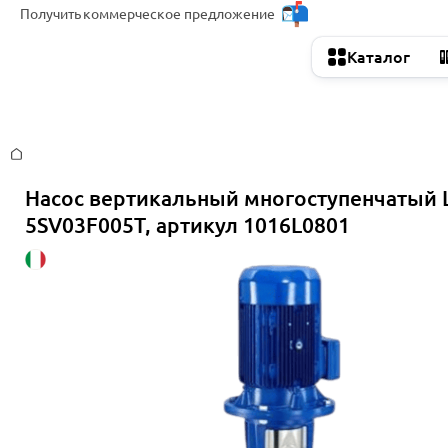
Получить
коммерческое предложение
Каталог
Главная
Насос вертикальный многоступенчатый 
5SV03F005T, артикул 1016L0801