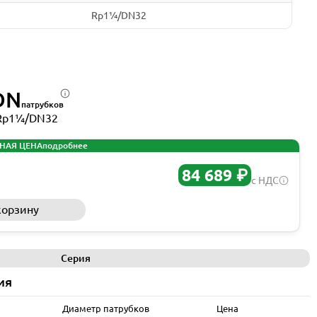
Rp1¼/DN32
DN
патрубков
Rp1¼/DN32
НАЯ ЦЕНА
подробнее
84 689 ₽
с НДС
корзину
Запросить КП
Серия
ия
Диаметр патрубков
Цена