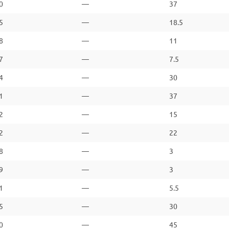
0
—
37
5
—
18.5
8
—
11
7
—
7.5
4
—
30
1
—
37
2
—
15
2
—
22
8
—
3
9
—
3
1
—
5.5
5
—
30
0
—
45