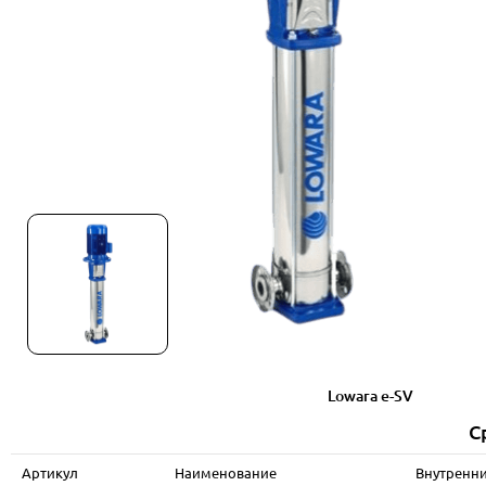
Lowara e-SV
С
Артикул
Наименование
Внутренни