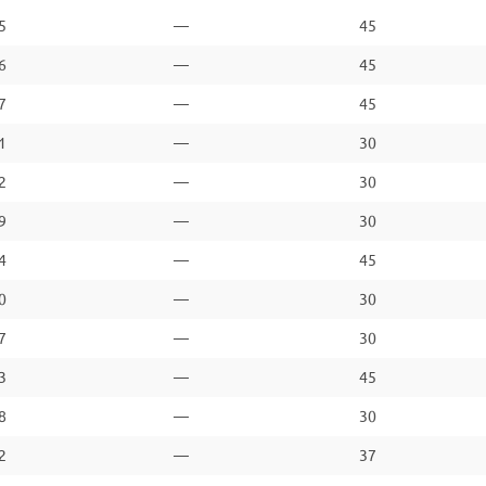
5
—
45
6
—
45
7
—
45
1
—
30
2
—
30
9
—
30
4
—
45
0
—
30
7
—
30
3
—
45
8
—
30
2
—
37