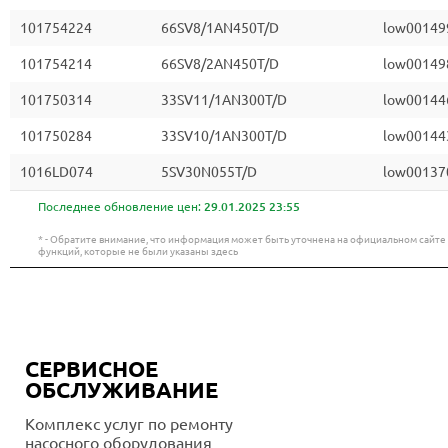
101754224
66SV8/1AN450T/D
low00149
101754214
66SV8/2AN450T/D
low00149
101750314
33SV11/1AN300T/D
low00144
101750284
33SV10/1AN300T/D
low00144
1016LD074
5SV30N055T/D
low00137
Последнее обновление цен:
29.01.2025 23:55
* - Обратите внимание, что информация может быть уточнена на официальном сайт
функций, которые не были указаны здесь
СЕРВИСНОЕ
ОБСЛУЖИВАНИЕ
Комплекс услуг по ремонту
насосного оборудования