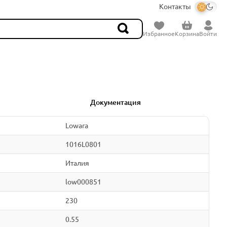
Контакты
Избранное
Корзина
Войти
Документация
Lowara
1016L0801
Италия
low000851
230
0.55