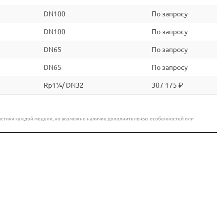
DN100
По запросу
DN100
По запросу
DN65
По запросу
DN65
По запросу
Rp1¼/ DN32
307 175 ₽
еристики каждой модели, но возможно наличие дополнительных особенностей или