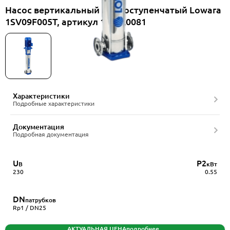
Насос вертикальный многоступенчатый Lowara
1SV09F005T, артикул 1016L0081
Характеристики
Подробные характеристики
Документация
Подробная документация
U
P2
В
кВт
230
0.55
DN
патрубков
Rp1 / DN25
АКТУАЛЬНАЯ ЦЕНА
подробнее