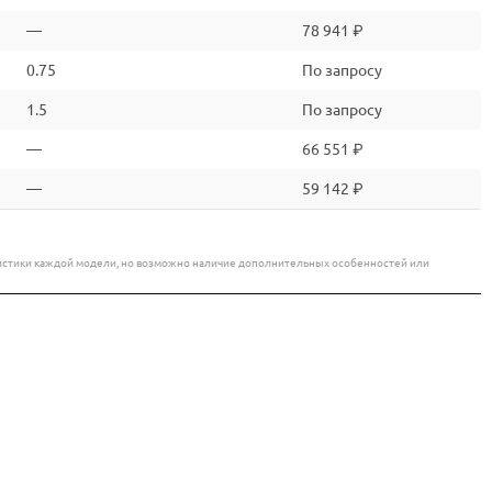
—
78 941 ₽
0.75
По запросу
1.5
По запросу
—
66 551 ₽
—
59 142 ₽
еристики каждой модели, но возможно наличие дополнительных особенностей или