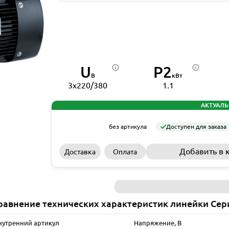
U
P2
В
кВт
3x220/380
1.1
АКТУАЛЬ
без артикула
Доступен для заказа
Добавить в 
Доставка
Оплата
равнение технических характеристик линейки Сер
нутренний артикул
Напряжение, В