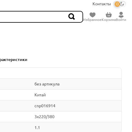
Контакты
Избранное
Корзина
Войти
рактеристики
без артикула
Китай
cnp016914
3x220/380
1.1