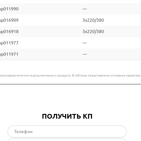
np011990
—
np016909
3x220/380
np016918
3x220/380
np011977
—
np011971
—
е производителя или в документации к продукту. В таблице представлены основные характ
ПОЛУЧИТЬ КП