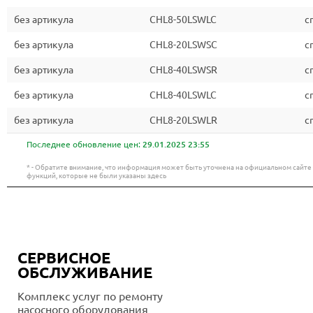
без артикула
CHL8-50LSWLC
c
без артикула
CHL8-20LSWSC
c
без артикула
CHL8-40LSWSR
c
без артикула
CHL8-40LSWLC
c
без артикула
CHL8-20LSWLR
c
Последнее обновление цен:
29.01.2025 23:55
* - Обратите внимание, что информация может быть уточнена на официальном сайт
функций, которые не были указаны здесь
СЕРВИСНОЕ
ОБСЛУЖИВАНИЕ
Комплекс услуг по ремонту
насосного оборудования