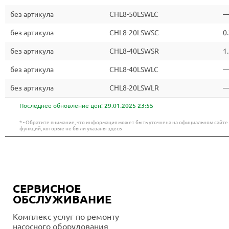
без артикула
CHL8-50LSWLC
без артикула
CHL8-20LSWSC
0
без артикула
CHL8-40LSWSR
1
без артикула
CHL8-40LSWLC
без артикула
CHL8-20LSWLR
Последнее обновление цен:
29.01.2025 23:55
* - Обратите внимание, что информация может быть уточнена на официальном сайт
функций, которые не были указаны здесь
СЕРВИСНОЕ
ОБСЛУЖИВАНИЕ
Комплекс услуг по ремонту
насосного оборудования