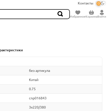
Контакты
Избранное
Корзина
Войти
рактеристики
без артикула
Китай
0.75
cnp016843
3x220/380