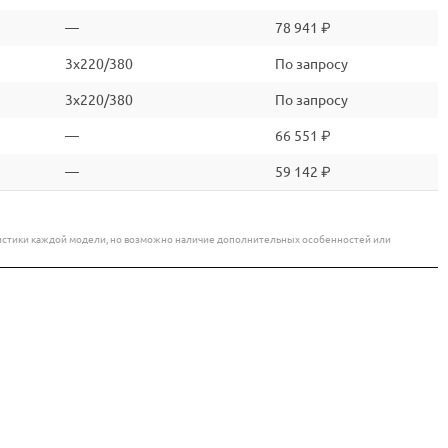
—
78 941 ₽
3x220/380
По запросу
3x220/380
По запросу
—
66 551 ₽
—
59 142 ₽
еристики каждой модели, но возможно наличие дополнительных особенностей или