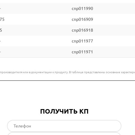
—
cnp011990
.75
cnp016909
.5
cnp016918
—
cnp011977
—
cnp011971
е производителя или в документации к продукту. В таблице представлены основные характ
ПОЛУЧИТЬ КП