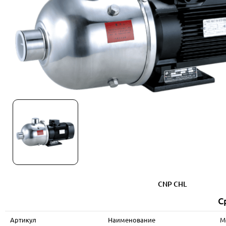
CNP CHL
С
Артикул
Наименование
М