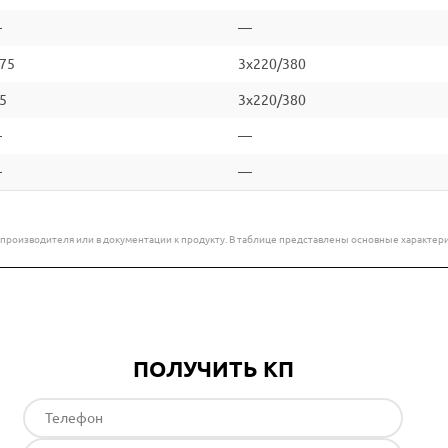
—
—
.75
3x220/380
.5
3x220/380
—
—
—
—
е производителя или в документации к продукту. В таблице представлены основные характ
ПОЛУЧИТЬ КП