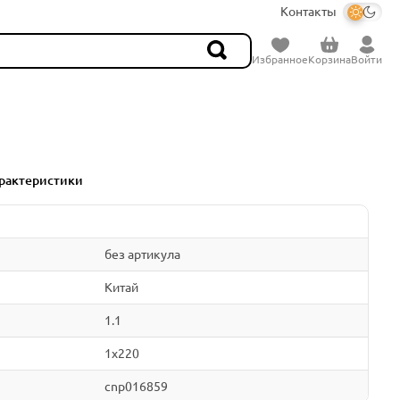
Контакты
Избранное
Корзина
Войти
рактеристики
без артикула
Китай
1.1
1x220
cnp016859