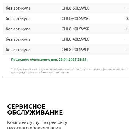
без артикула
CHL8-50LSWLC
без артикула
CHL8-20LSWSC
0
без артикула
CHL8-40LSWSR
1
без артикула
CHL8-40LSWLC
без артикула
CHL8-20LSWLR
Последнее обновление цен:
29.01.2025 23:55
* - Обратите внимание, что информация может быть уточнена на официальном сайт
функций, которые не были указаны здесь
СЕРВИСНОЕ
ОБСЛУЖИВАНИЕ
Комплекс услуг по ремонту
насосного оборудования