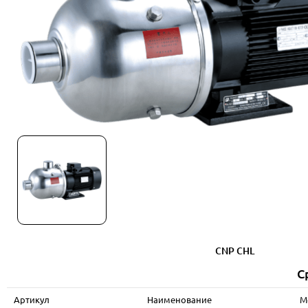
CNP CHL
С
Артикул
Наименование
М