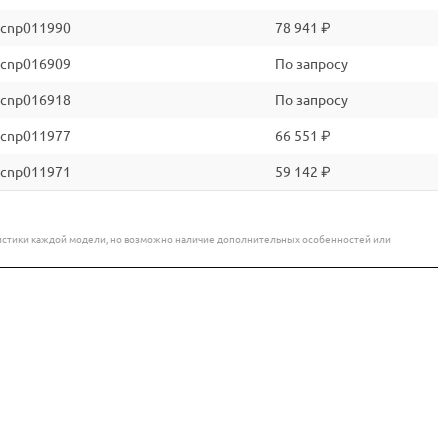
cnp011990
78 941 ₽
cnp016909
По запросу
cnp016918
По запросу
cnp011977
66 551 ₽
cnp011971
59 142 ₽
еристики каждой модели, но возможно наличие дополнительных особенностей или