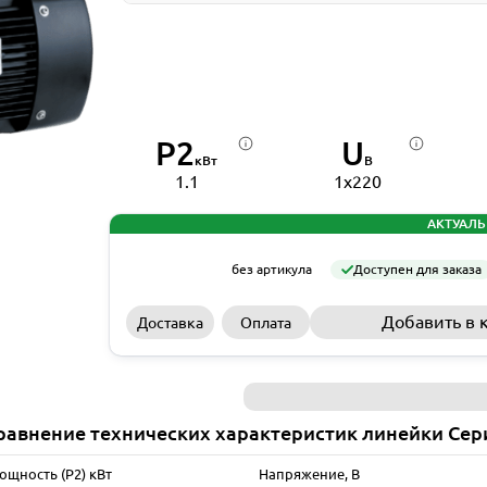
P2
U
кВт
В
1.1
1x220
АКТУАЛЬ
без артикула
Доступен для заказа
Добавить в 
Доставка
Оплата
равнение технических характеристик линейки Сер
ощность (P2) кВт
Напряжение, В