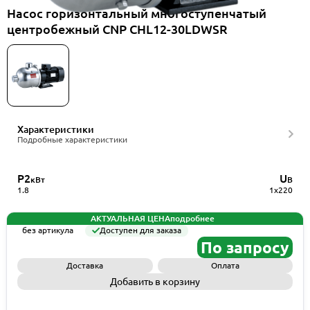
Насос горизонтальный многоступенчатый
центробежный CNP CHL12-30LDWSR
Характеристики
Подробные характеристики
P2
U
кВт
В
1.8
1x220
АКТУАЛЬНАЯ ЦЕНА
подробнее
без артикула
Доступен для заказа
По запросу
Доставка
Оплата
Добавить в корзину
Запросить КП