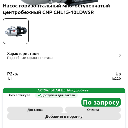
Насос горизонтальный многоступенчатый
центробежный CNP CHL15-10LDWSR
Характеристики
Подробные характеристики
P2
U
кВт
В
1.1
1x220
АКТУАЛЬНАЯ ЦЕНА
подробнее
без артикула
Доступен для заказа
По запросу
Доставка
Оплата
Добавить в корзину
Запросить КП