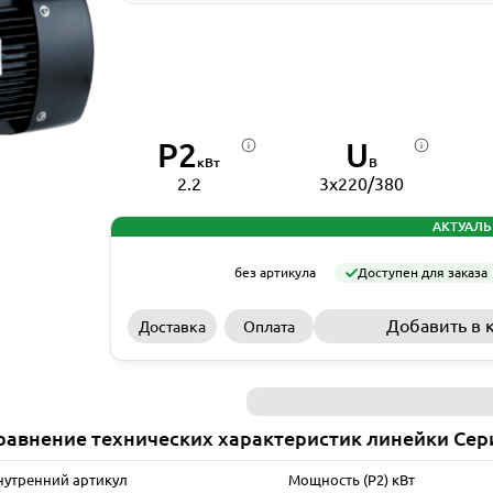
P2
U
кВт
В
2.2
3x220/380
АКТУАЛЬ
без артикула
Доступен для заказа
Добавить в 
Доставка
Оплата
равнение технических характеристик линейки Сер
нутренний артикул
Мощность (P2) кВт