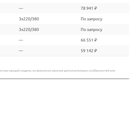
—
78 941 ₽
3x220/380
По запросу
3x220/380
По запросу
—
66 551 ₽
—
59 142 ₽
еристики каждой модели, но возможно наличие дополнительных особенностей или