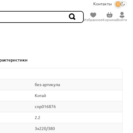
Контакты
Избранное
Корзина
Войти
рактеристики
без артикула
Китай
cnp016876
2.2
3x220/380