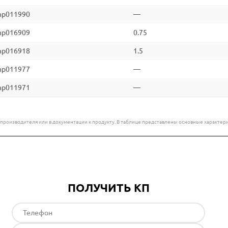
np011990
—
np016909
0.75
np016918
1.5
np011977
—
np011971
—
е производителя или в документации к продукту. В таблице представлены основные характ
ПОЛУЧИТЬ КП