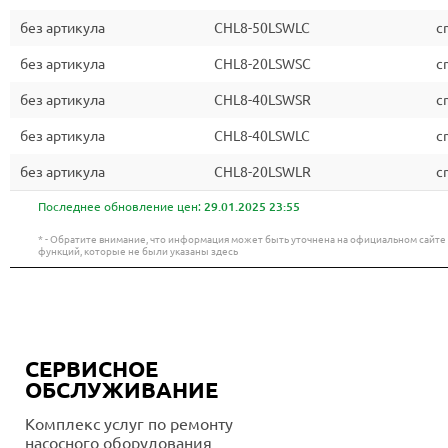
без артикула
CHL8-50LSWLC
c
без артикула
CHL8-20LSWSC
c
без артикула
CHL8-40LSWSR
c
без артикула
CHL8-40LSWLC
c
без артикула
CHL8-20LSWLR
c
Последнее обновление цен:
29.01.2025 23:55
* - Обратите внимание, что информация может быть уточнена на официальном сайт
функций, которые не были указаны здесь
СЕРВИСНОЕ
ОБСЛУЖИВАНИЕ
Комплекс услуг по ремонту
насосного оборудования